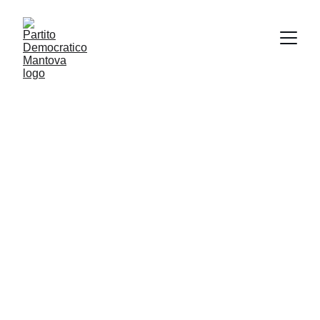
Contatti
Scrivici per informazioni
EMAIL
info@partitodemocraticomantova.it